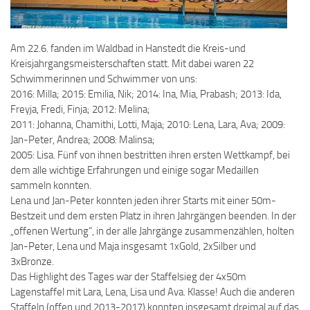
Am 22.6. fanden im Waldbad in Hanstedt die Kreis-und
Kreisjahrgangsmeisterschaften statt. Mit dabei waren 22
Schwimmerinnen und Schwimmer von uns:
2016: Milla; 2015: Emilia, Nik; 2014: Ina, Mia, Prabash; 2013: Ida,
Freyja, Fredi, Finja; 2012: Melina;
2011: Johanna, Chamithi, Lotti, Maja; 2010: Lena, Lara, Ava; 2009:
Jan-Peter, Andrea; 2008: Malinsa;
2005: Lisa. Fünf von ihnen bestritten ihren ersten Wettkampf, bei
dem alle wichtige Erfahrungen und einige sogar Medaillen
sammeln konnten.
Lena und Jan-Peter konnten jeden ihrer Starts mit einer 50m-
Bestzeit und dem ersten Platz in ihren Jahrgängen beenden. In der
„offenen Wertung“, in der alle Jahrgänge zusammenzählen, holten
Jan-Peter, Lena und Maja insgesamt 1xGold, 2xSilber und
3xBronze.
Das Highlight des Tages war der Staffelsieg der 4x50m
Lagenstaffel mit Lara, Lena, Lisa und Ava. Klasse! Auch die anderen
Staffeln (offen und 2013-2017) konnten insgesamt dreimal auf das