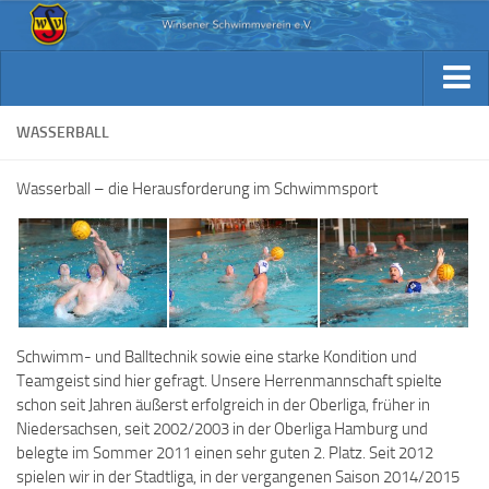
Aktuelles
Archiv Berichte
Aktuelles
WASSERBALL
Trainingsplan
Archiv Berichte
Wasserball – die Herausforderung im Schwimmsport
Verein / Kontakt
Trainingsplan
Sponsoren
Verein / Kontakt
Fotos
Sponsoren
Beiträge & Downloads
Fotos
Kennst Du schon…
Schwimm- und Balltechnik sowie eine starke Kondition und
Beiträge & Downloads
Teamgeist sind hier gefragt. Unsere Herrenmannschaft spielte
schon seit Jahren äußerst erfolgreich in der Oberliga, früher in
Kennst Du schon…
Niedersachsen, seit 2002/2003 in der Oberliga Hamburg und
belegte im Sommer 2011 einen sehr guten 2. Platz. Seit 2012
spielen wir in der Stadtliga, in der vergangenen Saison 2014/2015