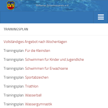
Aktuelles
Archiv Berichte
Aktuelles
TRAININGSPLAN
Trainingsplan
Archiv Berichte
Vollständiges Angebot nach Wochentagen
Verein / Kontakt
Trainingsplan
Trainingsplan:
Für die Kleinsten
Sponsoren
Verein / Kontakt
Trainingsplan:
Schwimmen für Kinder und Jugendliche
Fotos
Sponsoren
Trainingsplan:
Schwimmen für Erwachsene
Beiträge & Downloads
Fotos
Trainingsplan:
Sportabzeichen
Kennst Du schon…
Beiträge & Downloads
Trainingsplan:
Triathlon
Kennst Du schon…
Trainingsplan:
Wasserball
Trainingsplan:
Wassergymnastik