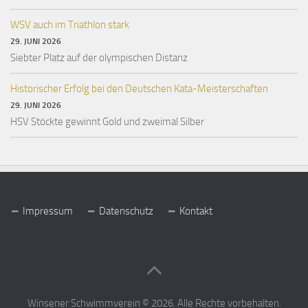
WSV auch im Triathlon stark
29. JUNI 2026
Siebter Platz auf der olympischen Distanz
Historischer Erfolg bei den Deutschen Kata-Meisterschaften
29. JUNI 2026
HSV Stöckte gewinnt Gold und zweimal Silber
Impressum
Datenschutz
Kontakt
Winsener Schwimmverein © 2026. Alle Rechte vorbehalten.