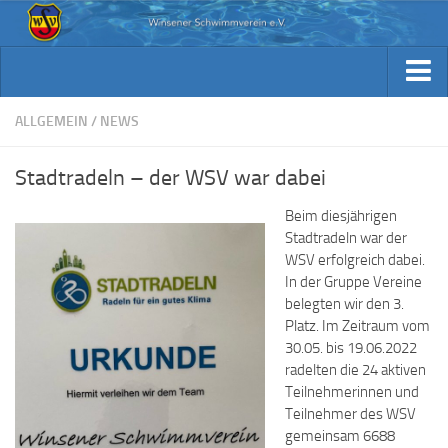
Aktuelles
Archiv Berichte
Aktuelles
ALLGEMEIN
/
NEWS
Trainingsplan
Archiv Berichte
Stadtradeln – der WSV war dabei
Verein / Kontakt
Trainingsplan
Beim diesjährigen
Sponsoren
Verein / Kontakt
Stadtradeln war der
Fotos
WSV erfolgreich dabei.
Sponsoren
In der Gruppe Vereine
Beiträge & Downloads
Fotos
belegten wir den 3.
Platz. Im Zeitraum vom
Kennst Du schon…
Beiträge & Downloads
30.05. bis 19.06.2022
radelten die 24 aktiven
Kennst Du schon…
Teilnehmerinnen und
Teilnehmer des WSV
gemeinsam 6688