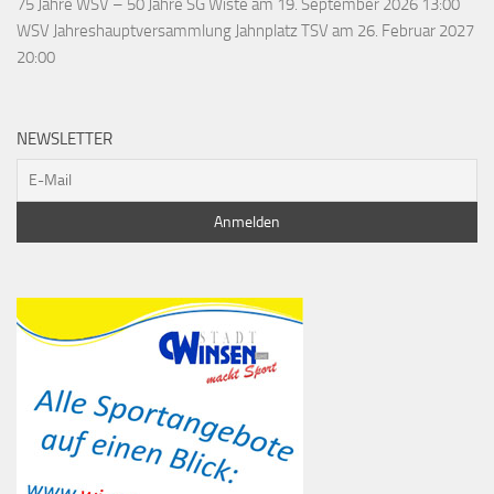
75 Jahre WSV – 50 Jahre SG Wiste
am 19. September 2026 13:00
WSV Jahreshauptversammlung Jahnplatz TSV
am 26. Februar 2027
20:00
NEWSLETTER