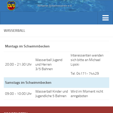
Aktuelles
Archiv Berichte
Aktuelles
WASSERBALL
Trainingsplan
Archiv Berichte
Verein / Kontakt
Montags im Schwimmbecken
Trainingsplan
Sponsoren
Interessenten wenden
Verein / Kontakt
Wasserball Jugend
sich bitte an Michael
Fotos
20:00 - 21:30 Uhr
und Herren
Lipski
Sponsoren
3/5 Bahnen
Beiträge & Downloads
Tel. 04171- 74429
Fotos
Kennst Du schon…
Samstags im Schwimmbecken
Beiträge & Downloads
Wasserball Kinder und
Wird im Moment nicht
09:00 - 10:00 Uhr
Kennst Du schon…
Jugendliche 5 Bahnen
anngeboten