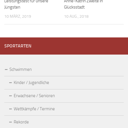
Leistungstest für unsere
Anne-Katrin Zweite in
Jüngsten
Glücksstadt
10 MÄRZ, 2019
10 AUG., 2018
SPORTARTEN
Schwimmen
Kinder / Jugendliche
Erwachsene / Senioren
Wettkämpfe / Termine
Rekorde