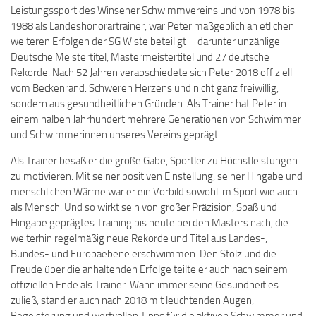
Leistungssport des Winsener Schwimmvereins und von 1978 bis
1988 als Landeshonorartrainer, war Peter maßgeblich an etlichen
weiteren Erfolgen der SG Wiste beteiligt – darunter unzählige
Deutsche Meistertitel, Mastermeistertitel und 27 deutsche
Rekorde. Nach 52 Jahren verabschiedete sich Peter 2018 offiziell
vom Beckenrand. Schweren Herzens und nicht ganz freiwillig,
sondern aus gesundheitlichen Gründen. Als Trainer hat Peter in
einem halben Jahrhundert mehrere Generationen von Schwimmer
und Schwimmerinnen unseres Vereins geprägt.
Als Trainer besaß er die große Gabe, Sportler zu Höchstleistungen
zu motivieren. Mit seiner positiven Einstellung, seiner Hingabe und
menschlichen Wärme war er ein Vorbild sowohl im Sport wie auch
als Mensch. Und so wirkt sein von großer Präzision, Spaß und
Hingabe geprägtes Training bis heute bei den Masters nach, die
weiterhin regelmäßig neue Rekorde und Titel aus Landes-,
Bundes- und Europaebene erschwimmen. Den Stolz und die
Freude über die anhaltenden Erfolge teilte er auch nach seinem
offiziellen Ende als Trainer. Wann immer seine Gesundheit es
zuließ, stand er auch nach 2018 mit leuchtenden Augen,
Begeisterung und wertvollen Tipps für die aktiven Schwimmer und