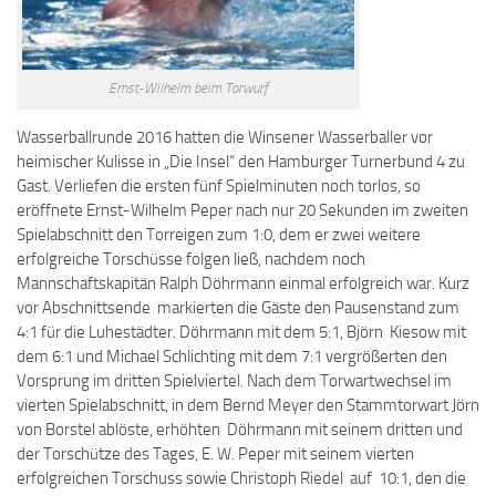
Ernst-Wilhelm beim Torwurf
Wasserballrunde 2016 hatten die Winsener Wasserballer vor
heimischer Kulisse in „Die Insel“ den Hamburger Turnerbund 4 zu
Gast.
Verliefen die ersten fünf Spielminuten noch torlos, so
eröffnete Ernst-Wilhelm Peper nach nur 20 Sekunden im zweiten
Spielabschnitt den Torreigen zum 1:0, dem er zwei weitere
erfolgreiche Torschüsse folgen ließ, nachdem noch
Mannschaftskapitän Ralph Döhrmann einmal erfolgreich war. Kurz
vor Abschnittsende markierten die Gäste den Pausenstand zum
4:1 für die Luhestädter. Döhrmann mit dem 5:1, Björn Kiesow mit
dem 6:1 und Michael Schlichting mit dem 7:1 vergrößerten den
Vorsprung im dritten Spielviertel. Nach dem Torwartwechsel im
vierten Spielabschnitt, in dem Bernd Meyer den Stammtorwart Jörn
von Borstel ablöste, erhöhten Döhrmann mit seinem dritten und
der Torschütze des Tages, E. W. Peper mit seinem vierten
erfolgreichen Torschuss sowie Christoph Riedel auf 10:1, den die