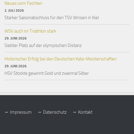
Neues vom Fechten
2. JULI 2026
Starker Saisonabschluss für den TSV Winsen in Kiel
WSV auch im Triathlon stark
29. JUNI 2026
Siebter Platz auf der olympischen Distanz
Historischer Erfolg bei den Deutschen Kata-Meisterschaften
29. JUNI 2026
HSV Stöckte gewinnt Gold und zweimal Silber
Impressum
Datenschutz
Kontakt