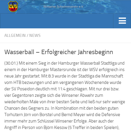
Aktuelles
Archiv Berichte
Aktuelles
ALLGEMEIN
/
NEWS
Trainingsplan
Archiv Berichte
Wasserball – Erfolgreicher Jahresbeginn
Verein / Kontakt
Trainingsplan
(30.01.) Mit einem Sieg in der Hamburger Wasserball Stadtliga und
Sponsoren
Verein / Kontakt
einem in der Hamburger Mastersrunde ist der WSV erfolgreich ins
Fotos
neue Jahr gestartet.
Mit 8:3 wurde in der Stadtliga die Mannschaft
Sponsoren
vom HTB bezwungen und am vergangenen Wochenende wurde
Beiträge & Downloads
Fotos
der SV Poseidon deutlich mit 11:4 geschlagen. Mit nur drei bzw.
vier Gegentoren zeigte sich die Winsener Abwehr zum
Kennst Du schon…
Beiträge & Downloads
wiederholten Male von ihrer besten Seite und ließ nur sehr wenige
Chancen des Gegners zu. In Kombination mit den beiden guten
Kennst Du schon…
Torhütern Jörn von Borstel und Bernd Meyer wird die Defensive
immer mehr zum Schlüssel Winsener Erfolge. Aber auch der
Angriff in Person von Björn Kiesow (5 Treffer in beiden Spielen),