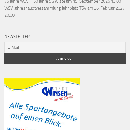
75 Jahre WSV – 50 Jahre SG Wiste
am 19. September 2026 13:00
WSV Jahreshauptversammlung Jahnplatz TSV
am 26. Februar 2027
20:00
NEWSLETTER