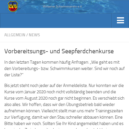
Aktuelles
Archiv Berichte
Aktuelles
ALLGEMEIN
/
NEWS
Trainingsplan
Archiv Berichte
Vorbereitsungs- und Seepferdchenkurse
Verein / Kontakt
Trainingsplan
In den letzten Tagen kommen häufig Anfragen: „Wie geht es mit
Sponsoren
Verein / Kontakt
den Vorbereitungs- bzw. Schwimmkursen weiter. Sind wir noch auf
Fotos
der Liste?“
Sponsoren
Beiträge & Downloads
Bis jetzt steht noch jeder auf der Anmeldeliste. Nur konnten wir die
Fotos
Kurse vom Januar 2020 noch nicht vollständig beenden und die
Kennst Du schon…
Beiträge & Downloads
Kurse vom August 2020 noch gar nicht beginnen. Es verschiebt sich
also alles. Wir hoffen, dass wir den Übungsbetrieb bald wieder
Kennst Du schon…
aufnehmen können. Vielleicht stellt man uns mehr Trainingszeiten
zur Verfügung, damit wir den Stau schneller abbauen können. Eine
Bitte haben wir noch. Sollten Sie Ihr Kind angemeldet haben und es