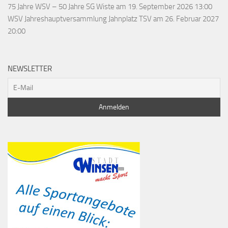
75 Jahre WSV – 50 Jahre SG Wiste
am 19. September 2026 13:00
WSV Jahreshauptversammlung Jahnplatz TSV
am 26. Februar 2027
20:00
NEWSLETTER