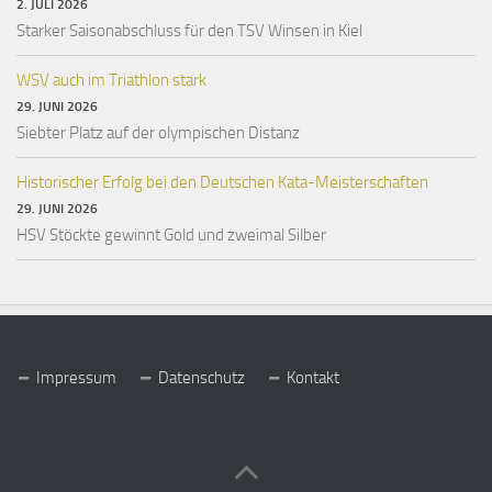
2. JULI 2026
Starker Saisonabschluss für den TSV Winsen in Kiel
WSV auch im Triathlon stark
29. JUNI 2026
Siebter Platz auf der olympischen Distanz
Historischer Erfolg bei den Deutschen Kata-Meisterschaften
29. JUNI 2026
HSV Stöckte gewinnt Gold und zweimal Silber
Impressum
Datenschutz
Kontakt