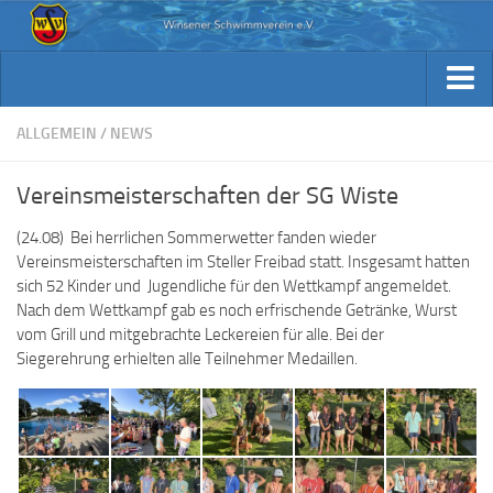
Aktuelles
Archiv Berichte
Aktuelles
ALLGEMEIN
/
NEWS
Trainingsplan
Archiv Berichte
Vereinsmeisterschaften der SG Wiste
Verein / Kontakt
Trainingsplan
(24.08) Bei herrlichen Sommerwetter fanden wieder
Sponsoren
Verein / Kontakt
Vereinsmeisterschaften im Steller Freibad statt. Insgesamt hatten
Fotos
sich 52 Kinder und Jugendliche für den Wettkampf angemeldet.
Sponsoren
Nach dem Wettkampf gab es noch erfrischende Getränke, Wurst
Beiträge & Downloads
Fotos
vom Grill und mitgebrachte Leckereien für alle. Bei der
Siegerehrung erhielten alle Teilnehmer Medaillen.
Kennst Du schon…
Beiträge & Downloads
Kennst Du schon…