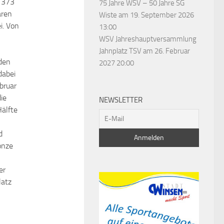
. 373
75 Jahre WSV – 50 Jahre SG
aren
Wiste
am 19. September 2026
i.
Von
13:00
WSV Jahreshauptversammlung
Jahnplatz TSV
am 26. Februar
den
2027 20:00
dabei
bruar
ie
NEWSLETTER
Hälfte
d
onze
er
latz