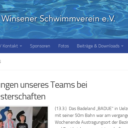
 / Kontakt
Sponsoren
Fotos
Beiträge & Downloads
S
tungen unseres Teams bei
sterschaften
(13.3.) Das Badeland „BADUE“ in Uel
mit seiner 50m Bahn war am vergan
Wochenende Austragungsort der Bezi