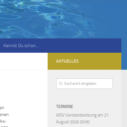
Kennst Du schon…
AKTUELLES
TERMINE
zen
genen
WSV Vorstandssitzung
am 21.
rks-
August 2026 20:00