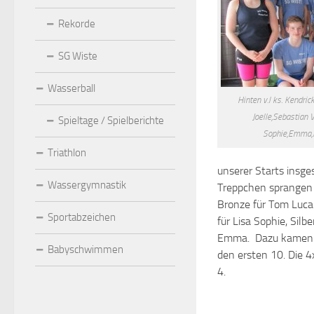
Rekorde
SG Wiste
Wasserball
Hinten v.l ks. Kendri
Joelle,Sebastian V
Spieltage / Spielberichte
Sophie,Emma,Phi
Triathlon
unserer Starts insg
Wassergymnastik
Treppchen sprangen he
Bronze für Tom Luca 
Sportabzeichen
für Lisa Sophie, Silb
Emma. Dazu kamen si
Babyschwimmen
den ersten 10. Die 4
4.