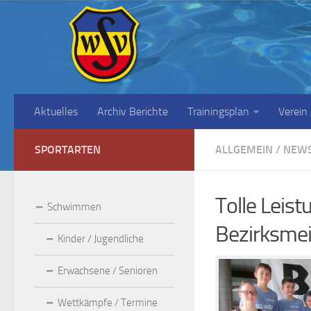
Aktuelles
Archiv Berichte
Trainingsplan
Verein
SPORTARTEN
ALLGEMEIN
/
NEW
Tolle Leis
Schwimmen
Bezirksmei
Kinder / Jugendliche
Erwachsene / Senioren
Wettkämpfe / Termine