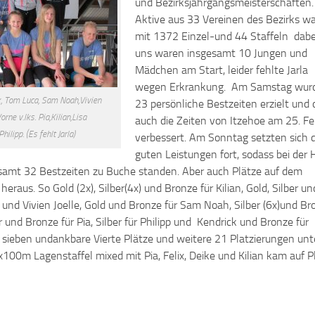
und Bezirksjahrgangsmeisterschaften
Aktive aus 33 Vereinen des Bezirks w
mit 1372 Einzel-und 44 Staffeln dabe
uns waren insgesamt 10 Jungen und
Mädchen am Start, leider fehlte Jarla
wegen Erkrankung. Am Samstag wur
ck, Tom Luca, Sam Noah,Vivien
23 persönliche Bestzeiten erzielt und 
orne v.lks. Pia,Kilian,Lisa
auch die Zeiten von Itzehoe am 25. Fe
lipp. (Es fehlt Jarla)
verbessert. Am Sonntag setzten sich d
guten Leistungen fort, sodass bei der 
esamt 32 Bestzeiten zu Buche standen. Aber auch Plätze auf dem
raus. So Gold (2x), Silber(4x) und Bronze für Kilian, Gold, Silber un
und Vivien Joelle, Gold und Bronze für Sam Noah, Silber (6x)und Br
er und Bronze für Pia, Silber für Philipp und Kendrick und Bronze für
eben undankbare Vierte Plätze und weitere 21 Platzierungen unt
x100m Lagenstaffel mixed mit Pia, Felix, Deike und Kilian kam auf P