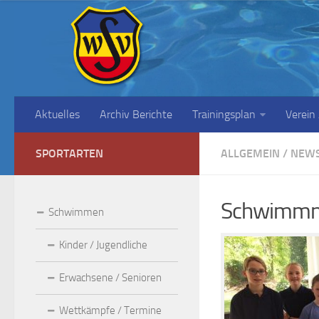
Aktuelles
Archiv Berichte
Trainingsplan
Verein
SPORTARTEN
ALLGEMEIN
/
NEW
Schwimmna
Schwimmen
Kinder / Jugendliche
Erwachsene / Senioren
Wettkämpfe / Termine