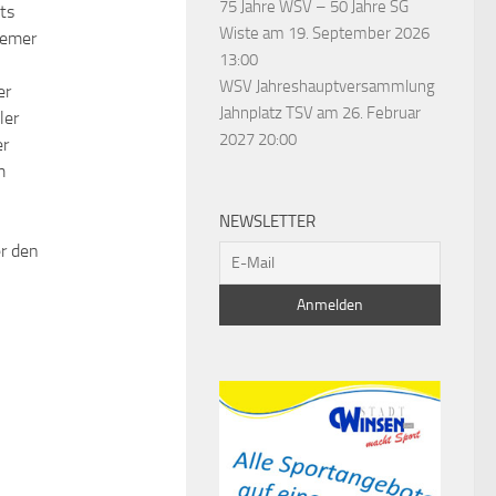
75 Jahre WSV – 50 Jahre SG
ts
Wiste
am 19. September 2026
iemer
13:00
WSV Jahreshauptversammlung
er
Jahnplatz TSV
am 26. Februar
ler
2027 20:00
er
m
NEWSLETTER
n
er den