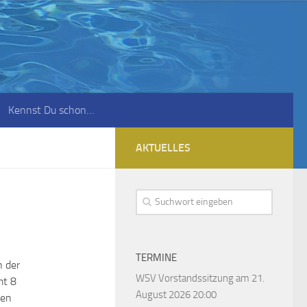
Kennst Du schon…
AKTUELLES
TERMINE
 der
WSV Vorstandssitzung
am 21.
mt 8
August 2026 20:00
sen