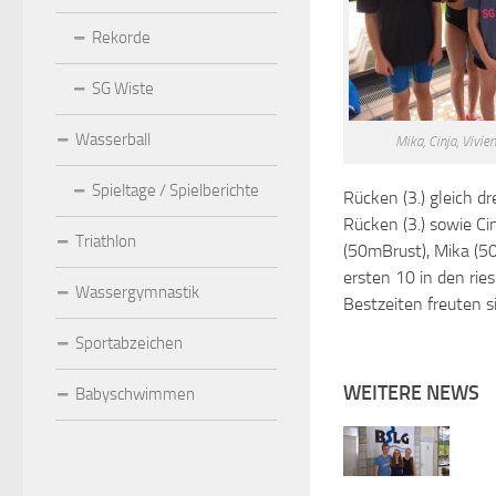
Rekorde
SG Wiste
Wasserball
Mika, Cinja, Vivien
Spieltage / Spielberichte
Rücken (3.) gleich d
Rücken (3.) sowie Cin
Triathlon
(50mBrust), Mika (5
ersten 10 in den rie
Wassergymnastik
Bestzeiten freuten s
Sportabzeichen
WEITERE NEWS
Babyschwimmen