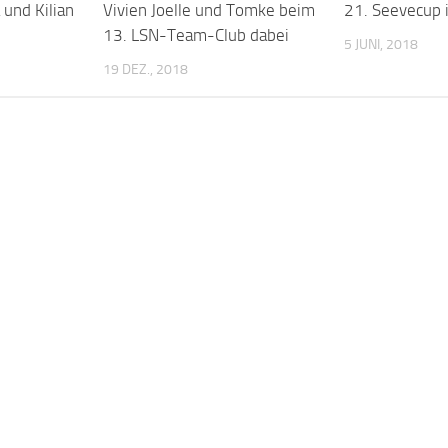
 und Kilian
Vivien Joelle und Tomke beim
21. Seevecup i
13. LSN-Team-Club dabei
5 JUNI, 2018
19 DEZ., 2018