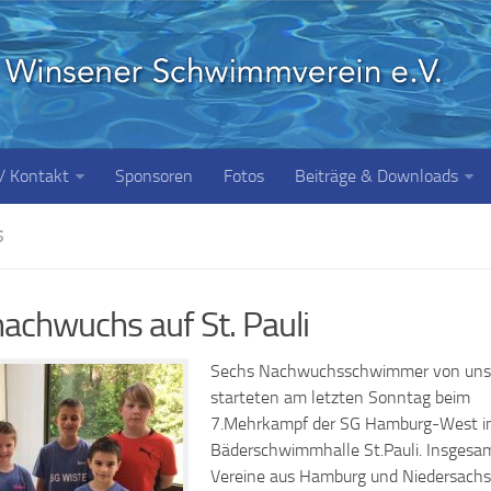
 / Kontakt
Sponsoren
Fotos
Beiträge & Downloads
S
chwuchs auf St. Pauli
Sechs Nachwuchsschwimmer von uns
starteten am letzten Sonntag beim
7.Mehrkampf der SG Hamburg-West in
Bäderschwimmhalle St.Pauli. Insgesa
Vereine aus Hamburg und Niedersach