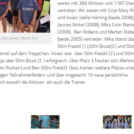
waren mit 366 Aktiven und 1187 Star
vertreten.
Wir waren mit Cinja Mary R
und Vivien Joelle Häming (beide 2008),
Jannes Nickel (2008), Mika Colin Riem
(2006), Ben Robens und Merten Rabe
, Ben, Jannes, Merten (v.l.)
(beide 2005) vertreten. Mika stand üb
50m Freistil (1.),50m Brust(2.) und 50
reimal auf dem Treppchen. Vivien war über 50m Freistil (2.) und 50m
ja über 50m Brust (2. ) erfolgreich. Über Platz 3 freuten sich Merte
0m Rücken) und Ben (50m Freistil). Dazu kamen weitere Plätze unt
sigen Teilnehmerfeldern und über insgesamt 19 neue persönliche
ich sowohl die Aktiven als auch die Trainer.