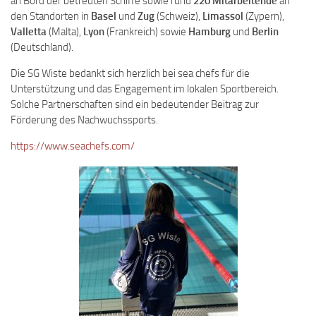
an Bord der betreuten Schiffe sowie rund
220 Mitarbeitende
an
den Standorten in
Basel
und
Zug
(Schweiz),
Limassol
(Zypern),
Valletta
(Malta),
Lyon
(Frankreich) sowie
Hamburg
und
Berlin
(Deutschland).
Die SG Wiste bedankt sich herzlich bei sea chefs für die
Unterstützung und das Engagement im lokalen Sportbereich.
Solche Partnerschaften sind ein bedeutender Beitrag zur
Förderung des Nachwuchssports.
https://www.seachefs.com/