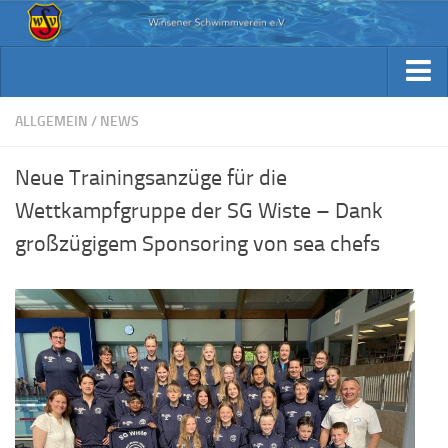
Aktuelles
Archiv Berichte
Aktuelles
ALLGEMEIN
/
NEWS
Trainingsplan
Archiv Berichte
Neue Trainingsanzüge für die
Verein / Kontakt
Trainingsplan
Wettkampfgruppe der SG Wiste – Dank
Sponsoren
Verein / Kontakt
großzügigem Sponsoring von sea chefs
Fotos
Sponsoren
Beiträge & Downloads
Fotos
Kennst Du schon…
Beiträge & Downloads
Kennst Du schon…