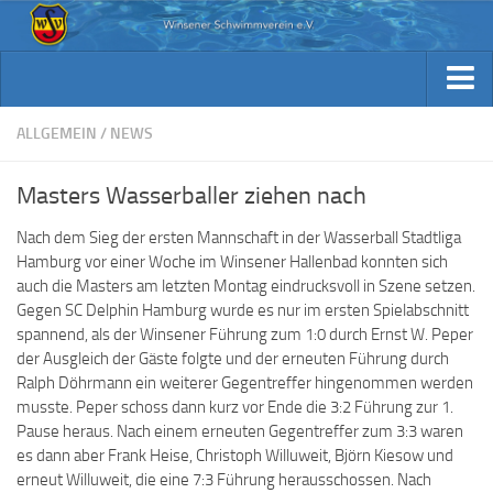
Aktuelles
Archiv Berichte
Aktuelles
ALLGEMEIN
/
NEWS
Trainingsplan
Archiv Berichte
Masters Wasserballer ziehen nach
Verein / Kontakt
Trainingsplan
Nach dem Sieg der ersten Mannschaft in der Wasserball Stadtliga
Sponsoren
Verein / Kontakt
Hamburg vor einer Woche im Winsener Hallenbad konnten sich
Fotos
auch die Masters am letzten Montag eindrucksvoll in Szene setzen.
Sponsoren
Gegen SC Delphin Hamburg wurde es nur im ersten Spielabschnitt
Beiträge & Downloads
Fotos
spannend, als der Winsener Führung zum 1:0 durch Ernst W. Peper
der Ausgleich der Gäste folgte und der erneuten Führung durch
Kennst Du schon…
Beiträge & Downloads
Ralph Döhrmann ein weiterer Gegentreffer hingenommen werden
musste. Peper schoss dann kurz vor Ende die 3:2 Führung zur 1.
Kennst Du schon…
Pause heraus. Nach einem erneuten Gegentreffer zum 3:3 waren
es dann aber Frank Heise, Christoph Willuweit, Björn Kiesow und
erneut Willuweit, die eine 7:3 Führung herausschossen. Nach