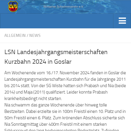
Aktuelles
Archiv Berichte
Aktuelles
ALLGEMEIN
/
NEWS
Trainingsplan
Archiv Berichte
LSN Landesjahrgangsmeisterschaften
Verein / Kontakt
Trainingsplan
Kurzbahn 2024 in Goslar
Sponsoren
Verein / Kontakt
Am Wochenende vom 16./17. November 2024 fanden in Goslar die
Fotos
Sponsoren
Landesjahrgangsmeisterschaften Kurzbahn für die Jahrgänge 2011
Beiträge & Downloads
bis 2014 statt. Von der SG Wiste hatten sich Prabash und Nia (beide
Fotos
2014) und Maja (2011) qualifiziert. Leider konnte Prabash
Kennst Du schon…
krankheitsbedingt nicht starten.
Beiträge & Downloads
Nia schwamm das ganze Wochenende über hinweg tolle
Kennst Du schon…
Bestzeiten. Dabei erzielte sie in 100m Freistil einen 10. Platz und in
50m Freistil einen 6. Platz. Zum krönenden Abschluss sicherte sich
Nia Sonntagmittag über 400m Freistil mit einem starken
Schlussspurt den lang herbeigesehnten Podestplatz. Zufrieden