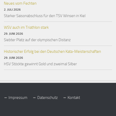
Neues vom Fechten
2. JULI 2026
Starker Saisonabschluss für den TSV Winsen in Kiel
WSV auch im Triathlon stark
29. JUNI 2026
Siebter Platz auf der olympischen Distanz
Historischer Erfolg bei den Deutschen Kata-Meisterschaften
29. JUNI 2026
HSV Stöckte gewinnt Gold und zweimal Silber
Impressum
Datenschutz
Kontakt