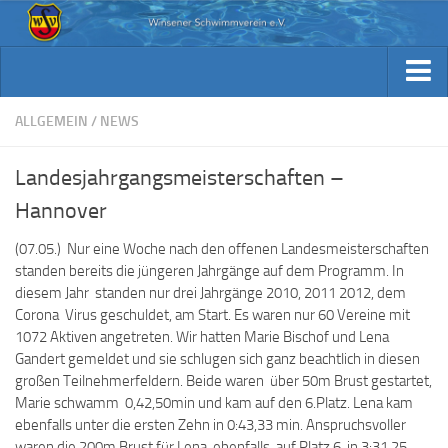
Aktuelles
Archiv Berichte
Aktuelles
ALLGEMEIN
/
NEWS
Trainingsplan
Archiv Berichte
Landesjahrgangsmeisterschaften –
Verein / Kontakt
Trainingsplan
Hannover
Sponsoren
Verein / Kontakt
(07.05.) Nur eine Woche nach den offenen Landesmeisterschaften
Fotos
Sponsoren
standen bereits die jüngeren Jahrgänge auf dem Programm. In
Beiträge & Downloads
diesem Jahr standen nur drei Jahrgänge 2010, 2011 2012, dem
Fotos
Corona Virus geschuldet, am Start. Es waren nur 60 Vereine mit
Kennst Du schon…
1072 Aktiven angetreten. Wir hatten Marie Bischof und Lena
Beiträge & Downloads
Gandert gemeldet und sie schlugen sich ganz beachtlich in diesen
Kennst Du schon…
großen Teilnehmerfeldern. Beide waren über 50m Brust gestartet,
Marie schwamm 0,42,50min und kam auf den 6.Platz. Lena kam
ebenfalls unter die ersten Zehn in 0:43,33 min. Anspruchsvoller
waren die 200m Brust für Lena, ebenfalls auf Platz 6, in 3:31,25