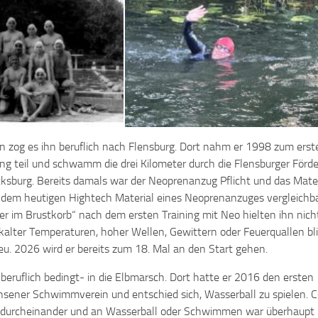
n zog es ihn beruflich nach Flensburg. Dort nahm er 1998 zum erst
ng teil und schwamm die drei Kilometer durch die Flensburger Förd
sburg. Bereits damals war der Neoprenanzug Pflicht und das Mater
t dem heutigen Hightech Material eines Neoprenanzuges vergleichba
r im Brustkorb“ nach dem ersten Training mit Neo hielten ihn nicht
alter Temperaturen, hoher Wellen, Gewittern oder Feuerquallen bli
eu. 2026 wird er bereits zum 18. Mal an den Start gehen.
beruflich bedingt- in die Elbmarsch. Dort hatte er 2016 den ersten
sener Schwimmverein und entschied sich, Wasserball zu spielen. 
r durcheinander und an Wasserball oder Schwimmen war überhaupt 