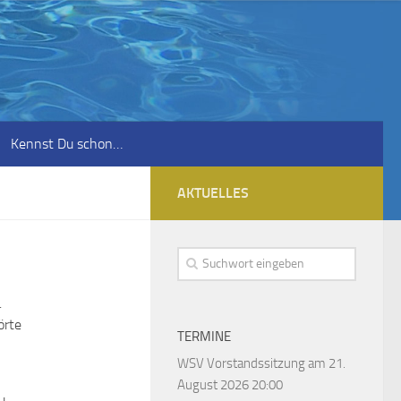
Kennst Du schon…
AKTUELLES
.
örte
TERMINE
WSV Vorstandssitzung
am 21.
August 2026 20:00