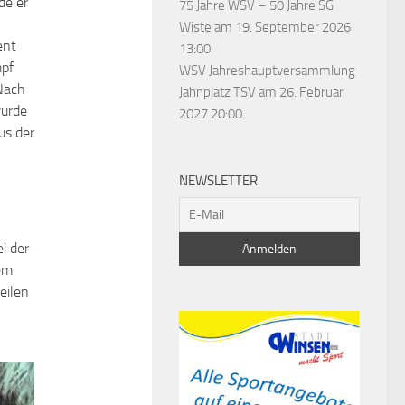
de er
75 Jahre WSV – 50 Jahre SG
Wiste
am 19. September 2026
ent
13:00
mpf
WSV Jahreshauptversammlung
Nach
Jahnplatz TSV
am 26. Februar
wurde
2027 20:00
us der
NEWSLETTER
i der
nem
eilen