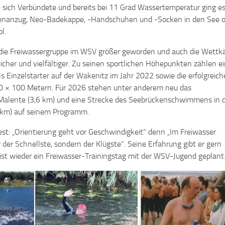
 sich Verbündete und bereits bei 11 Grad Wassertemperatur ging es,
renanzug, Neo-Badekappe, -Handschuhen und -Socken in den See 
l.
t die Freiwassergruppe im WSV größer geworden und auch die Wett
cher und vielfältiger. Zu seinen sportlichen Höhepunkten zählen e
 Einzelstarter auf der Wakenitz im Jahr 2022 sowie die erfolgreich
0 × 100 Metern. Für 2026 stehen unter anderem neu das
alente (3,6 km) und eine Strecke des Seebrückenschwimmens in 
 km) auf seinem Programm.
est: „Orientierung geht vor Geschwindigkeit“ denn „Im Freiwasser
der Schnellste, sondern der Klügste“. Seine Erfahrung gibt er gern
ist wieder ein Freiwasser-Trainingstag mit der WSV-Jugend geplant