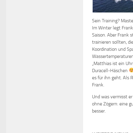
Sein Training? Mast
Im Winter legt Fran
Saison. Aber Frank 
trainieren sollten, 
Koordination und Sp
Wassertemperaturen z
„Matthias ist ein U
Duracell-Häschen
es für ihn geht. Als
Frank.
Und was vermisst e
ohne Zögern: eine g
besser.