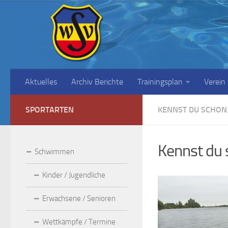
Aktuelles
Archiv Berichte
Trainingsplan
Verein
SPORTARTEN
KENNST DU SCHON.
Kennst du 
Schwimmen
Kinder / Jugendliche
Erwachsene / Senioren
Wettkämpfe / Termine