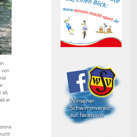
en
e von
ial
r.
 ab,
eb er
Corona
nicht