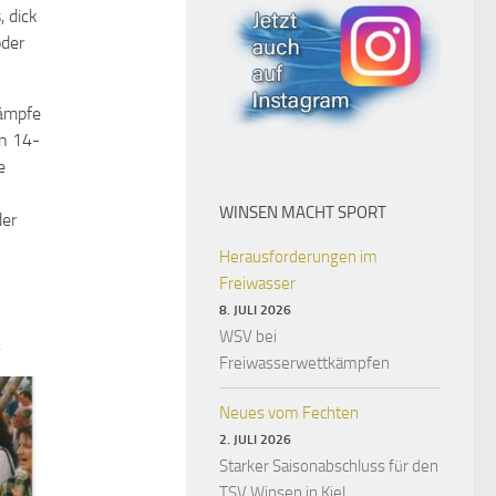
 dick
oder
kämpfe
in 14-
e
WINSEN MACHT SPORT
der
Herausforderungen im
Freiwasser
8. JULI 2026
WSV bei
.
Freiwasserwettkämpfen
Neues vom Fechten
2. JULI 2026
Starker Saisonabschluss für den
TSV Winsen in Kiel