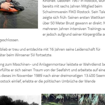
Kindheit. Geboren 1967 in Rostock, wur
bereits mit sechs Jahren Mitglied beim
Schwimmverein FIKO Rostock. Sein Tal
zeigte sich früh: Seinen ersten Wettka
über 50 Meter Brust gewann er direkt. 
mehreren Jahren intensiven Trainings 
er jedoch aufgrund seiner Körpergröße a
geschlossen.
ieb er treu und entdeckte mit 16 Jahren seine Leidenschaft für
päter beim Winsener SV fortsetzte.
ung zum Maschinen- und Anlagenmonteur leistete er Wehrdienst be
füllte er sich seinen Traum von der Seefahrt und arbeitete auf ei
ls dieses im November 1989 nach einer dreimonatigen 13.400 Seem
ostock einlief, erlebte er die politischen Umbrüche der Wende