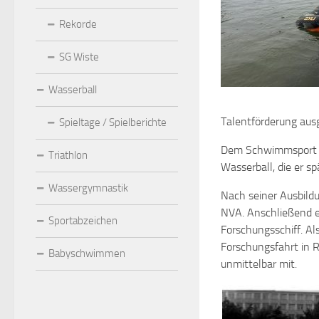
Rekorde
SG Wiste
Wasserball
Talentförderung aus
Spieltage / Spielberichte
Dem Schwimmsport bl
Triathlon
Wasserball, die er s
Wassergymnastik
Nach seiner Ausbild
NVA. Anschließend er
Sportabzeichen
Forschungsschiff. A
Forschungsfahrt in R
Babyschwimmen
unmittelbar mit.