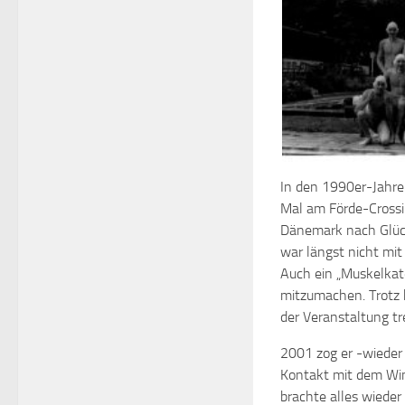
In den 1990er-Jahre
Mal am Förde-Crossi
Dänemark nach Glück
war längst nicht mi
Auch ein „Muskelkate
mitzumachen. Trotz k
der Veranstaltung tr
2001 zog er -wieder 
Kontakt mit dem Win
brachte alles wiede