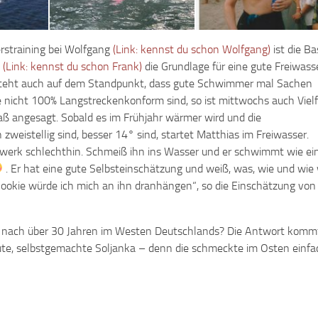
erstraining bei Wolfgang
(Link: kennst du schon Wolfgang)
ist die Bas
k
(Link: kennst du schon Frank)
die Grundlage für eine gute Freiwass
steht auch auf dem Standpunkt, dass gute Schwimmer mal Sachen
die nicht 100% Langstreckenkonform sind, so ist mittwochs auch Vielf
aß angesagt. Sobald es im Frühjahr wärmer wird und die
weistellig sind, besser 14° sind, startet Matthias im Freiwasser.
hrwerk schlechthin. Schmeiß ihn ins Wasser und er schwimmt wie ei
. Er hat eine gute Selbsteinschätzung und weiß, was, wie und wie 
 Rookie würde ich mich an ihn dranhängen“, so die Einschätzung von
r nach über 30 Jahren im Westen Deutschlands? Die Antwort komm
ute, selbstgemachte Soljanka – denn die schmeckte im Osten einfa