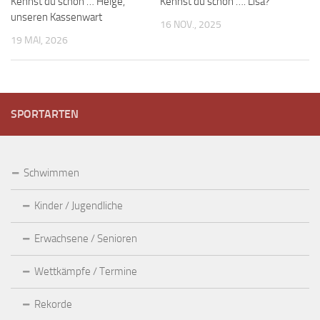
Kennst du schon … Helge,
Kennst du schon …. Lisa?
unseren Kassenwart
16 NOV., 2025
19 MAI, 2026
SPORTARTEN
Schwimmen
Kinder / Jugendliche
Erwachsene / Senioren
Wettkämpfe / Termine
Rekorde