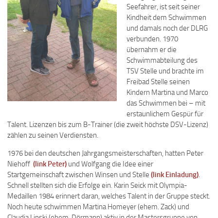
Seefahrer, ist seit seiner
Kindheit dem Schwimmen
und damals noch der DLRG
verbunden. 1970
übernahm er die
Schwimmabteilung des
TSV Stelle und brachte im
Freibad Stelle seinen
Kindern Martina und Marco
das Schwimmen bei – mit
erstaunlichem Gespür für
Talent. Lizenzen bis zum B-Trainer (die zweit höchste DSV-Lizenz)
zählen zu seinen Verdiensten.
1976 bei den deutschen Jahrgangsmeisterschaften, hatten Peter
Niehoff
(link Peter)
und Wolfgang die Idee einer
Startgemeinschaft zwischen Winsen und Stelle
(link Einladung)
.
Schnell stellten sich die Erfolge ein. Karin Seick mit Olympia-
Medaillen 1984 erinnert daran, welches Talent in der Gruppe steckt.
Noch heute schwimmen Martina Homeyer (ehem. Zack) und
Claudia Lipski (ehem. Dörmann) aktiv in der Mastersgruppe von