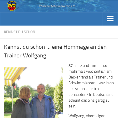
Aktuelles
Archiv Berichte
Aktuelles
KENNST DU SCHON...
Trainingsplan
Archiv Berichte
Kennst du schon … eine Hommage an den
Verein / Kontakt
Trainingsplan
Trainer Wolfgang
Sponsoren
Verein / Kontakt
87 Jahre und immer noch
Fotos
Sponsoren
mehrmals wöchentlich am
Beiträge & Downloads
Beckenrand als Trainer und
Fotos
Schwimmlehrer – wer kann
Kennst Du schon…
das schon von sich
Beiträge & Downloads
behaupten? In Deutschland
Kennst Du schon…
scheint das einzigartig zu
sein.
Wolfgang, ehemaliger