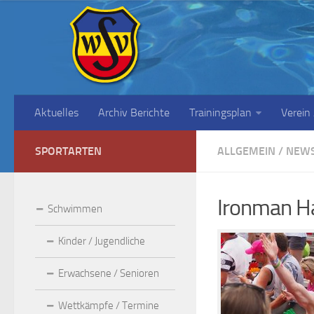
Aktuelles
Archiv Berichte
Trainingsplan
Verein
SPORTARTEN
ALLGEMEIN
/
NEW
Ironman H
Schwimmen
Kinder / Jugendliche
Erwachsene / Senioren
Wettkämpfe / Termine