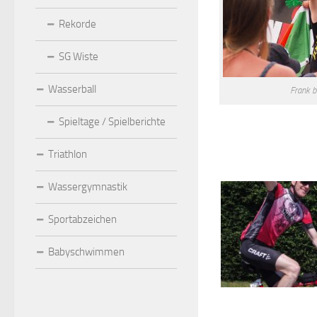
Rekorde
SG Wiste
Wasserball
Frank b
Spieltage / Spielberichte
Triathlon
Wassergymnastik
Sportabzeichen
Babyschwimmen
Frank auf der Fahrrads