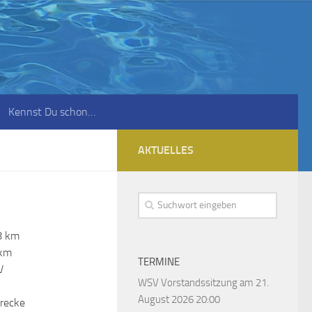
Kennst Du schon…
AKTUELLES
,8 km
 km
TERMINE
V
WSV Vorstandssitzung
am 21.
August 2026 20:00
recke