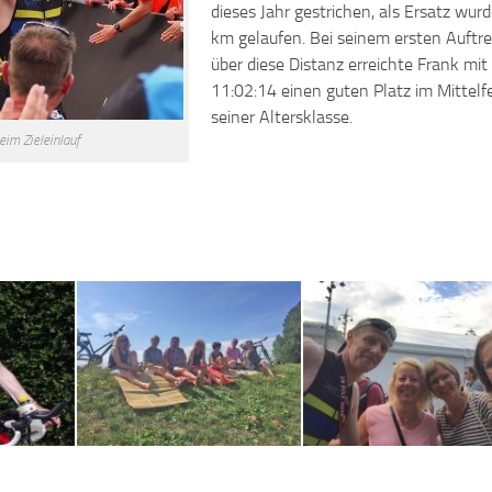
dieses Jahr gestrichen, als Ersatz wur
km gelaufen. Bei seinem ersten Auftr
über diese Distanz erreichte Frank mit
11:02:14 einen guten Platz im Mittelf
seiner Altersklasse.
eim Zieleinlauf
trecke
Fans in Zollenspieker
Auch in Hamburg Fans