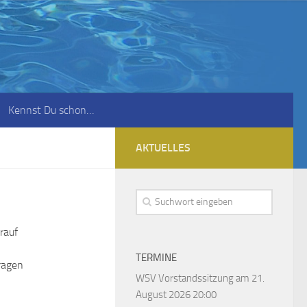
Kennst Du schon…
AKTUELLES
rauf
TERMINE
ragen
WSV Vorstandssitzung
am 21.
August 2026 20:00