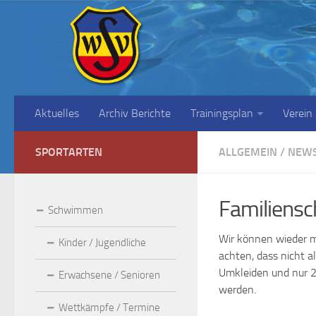
Aktuelles
Archiv Berichte
Trainingsplan
Verein
SPORTARTEN
ALLGEMEIN
/
NEW
Familiens
Schwimmen
Wir können wieder m
Kinder / Jugendliche
achten, dass nicht a
Umkleiden und nur 2
Erwachsene / Senioren
werden.
Wettkämpfe / Termine