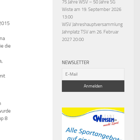
75 Jahre WSV – 50 Jahre SG
Wiste
am 19. September 2026
13:00
(2015
WSV Jahreshauptversammlung
Jahnplatz TSV
am 26. Februar
nna
2027 20:00
e die
a,
NEWSLETTER
mit
n
 wurde
op 8