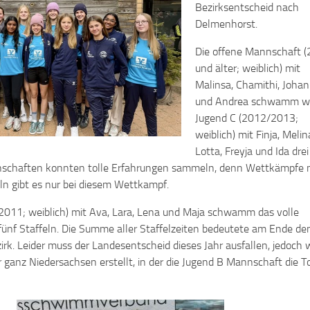
Bezirksentscheid nach
Delmenhorst.
Die offene Mannschaft 
und älter; weiblich) mit
Malinsa, Chamithi, Joha
und Andrea schwamm wi
Jugend C (2012/2013;
weiblich) mit Finja, Melin
Lotta, Freyja und Ida drei
nnschaften konnten tolle Erfahrungen sammeln, denn Wettkämpfe 
eln gibt es nur bei diesem Wettkampf.
2011; weiblich) mit Ava, Lara, Lena und Maja schwamm das volle
fünf Staffeln. Die Summe aller Staffelzeiten bedeutete am Ende de
irk. Leider muss der Landesentscheid dieses Jahr ausfallen, jedoch
 ganz Niedersachsen erstellt, in der die Jugend B Mannschaft die T