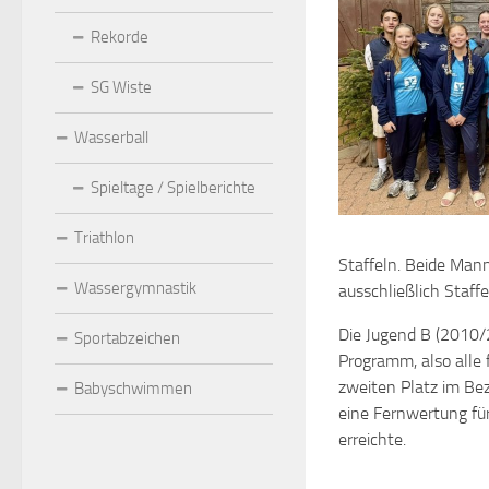
Rekorde
SG Wiste
Wasserball
Spieltage / Spielberichte
Triathlon
Staffeln. Beide Ma
Wassergymnastik
ausschließlich Staff
Die Jugend B (2010/
Sportabzeichen
Programm, also alle 
zweiten Platz im Bez
Babyschwimmen
eine Fernwertung für
erreichte.