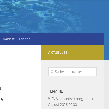
Kennst Du schon…
AKTUELLES
J
TERMINE
WSV Vorstandssitzung
am 21.
ft
August 2026 20:00