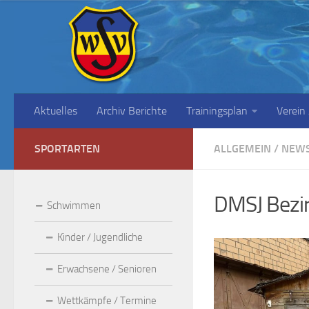
Aktuelles
Archiv Berichte
Trainingsplan
Verein
SPORTARTEN
ALLGEMEIN
/
NEW
DMSJ Bezir
Schwimmen
Kinder / Jugendliche
Erwachsene / Senioren
Wettkämpfe / Termine