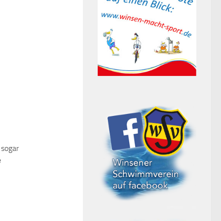
 sogar
e