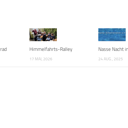
grad
Himmelfahrts-Ralley
Nasse Nacht i
17 MAI, 2026
24 AUG., 2025