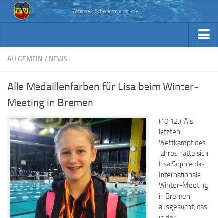
Aktuelles
Archiv Berichte
Aktuelles
ALLGEMEIN
/
NEWS
Trainingsplan
Archiv Berichte
Alle Medaillenfarben für Lisa beim Winter-
Verein / Kontakt
Trainingsplan
Meeting in Bremen
Sponsoren
Verein / Kontakt
(10.12.) Als
Fotos
Sponsoren
letzten
Beiträge & Downloads
Wettkampf des
Fotos
Jahres hatte sich
Kennst Du schon…
Lisa Sophie das
Beiträge & Downloads
Internationale
Kennst Du schon…
Winter-Meeting
in Bremen
ausgesucht, das
in der