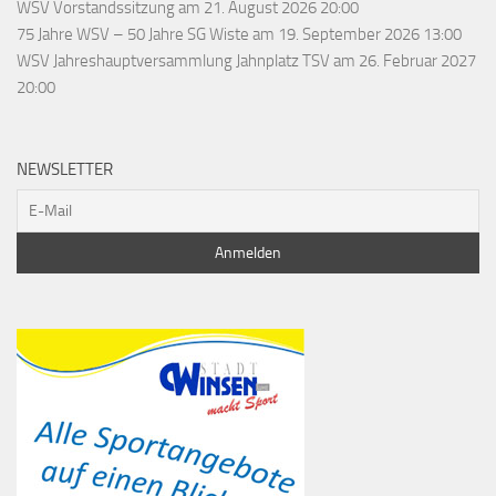
WSV Vorstandssitzung
am 21. August 2026 20:00
75 Jahre WSV – 50 Jahre SG Wiste
am 19. September 2026 13:00
WSV Jahreshauptversammlung Jahnplatz TSV
am 26. Februar 2027
20:00
NEWSLETTER