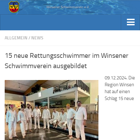
Aktuelles
Archiv Berichte
Aktuelles
ALLGEMEIN
/
NEWS
Trainingsplan
Archiv Berichte
15 neue Rettungsschwimmer im Winsener
Verein / Kontakt
Trainingsplan
Schwimmverein ausgebildet
Sponsoren
Verein / Kontakt
09.12.2024. Die
Fotos
Sponsoren
Region Winsen
Beiträge & Downloads
hat auf einen
Fotos
Schlag 15 neue
Kennst Du schon…
Beiträge & Downloads
Kennst Du schon…