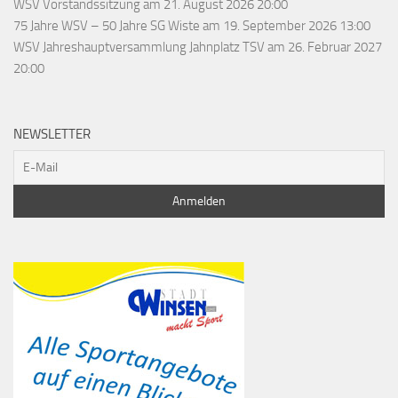
WSV Vorstandssitzung
am 21. August 2026 20:00
75 Jahre WSV – 50 Jahre SG Wiste
am 19. September 2026 13:00
WSV Jahreshauptversammlung Jahnplatz TSV
am 26. Februar 2027
20:00
NEWSLETTER